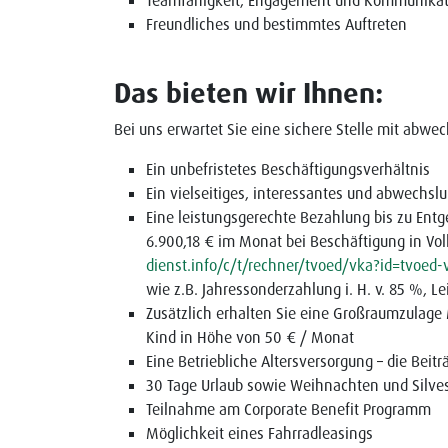
Teamfähigkeit, Engagement und Kommunikati
Freundliches und bestimmtes Auftreten
Das bieten wir Ihnen:
Bei uns erwartet Sie eine sichere Stelle mit ab
Ein unbefristetes Beschäftigungsverhältnis
Ein vielseitiges, interessantes und abwechs
Eine leistungsgerechte Bezahlung bis zu Entg
6.900,18 € im Monat bei Beschäftigung in Vol
dienst.info/c/t/rechner/tvoed/vka?id=tvoed-
wie z.B. Jahressonderzahlung i. H. v. 85 %, L
Zusätzlich erhalten Sie eine Großraumzulage
Kind in Höhe von 50 € / Monat
Eine Betriebliche Altersversorgung – die Beit
30 Tage Urlaub sowie Weihnachten und Silvest
Teilnahme am Corporate Benefit Programm
Möglichkeit eines Fahrradleasings