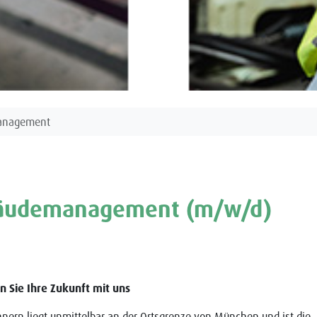
management
bäudemanagement (m/w/d)
n Sie Ihre Zukunft mit uns
nern liegt unmittelbar an der Ortsgrenze von München und ist die