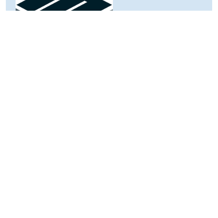
Ansprechpartner
Herr May / Geschäftsführer
08135/99473-0
bewerbung@may-iv.de
Dauer der Beschäftigung