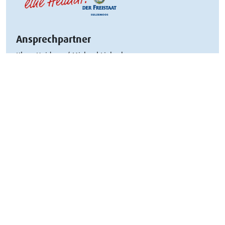
Ansprechpartner
Klaus Heiderer / Michael Liebscher
Bewerbung@derFreistaat.de
Dauer der Beschäftigung
Unbefristet
Art der Beschäftigung
Voll-/Teilzeit
Eintrittsdatum
07.11.2024